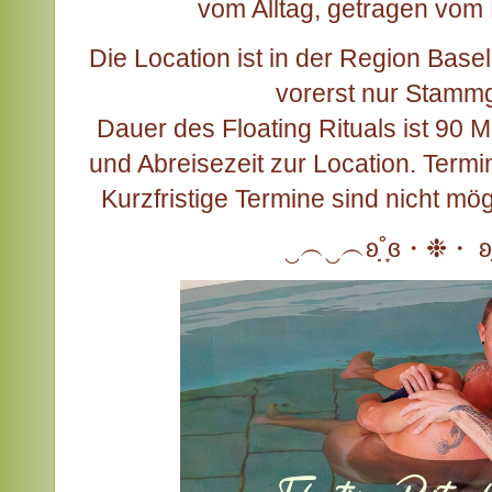
vom Alltag, getragen vom
Die Location ist in der Region Base
vorerst nur Stamm
Dauer des Floating Rituals ist 90
und Abreisezeit zur Location. Termin
Kurzfristige Termine sind nicht mög
‿︵‿︵ʚ˚̣̣̣͙ɞ・❉・ ʚ˚